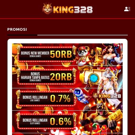
PROMOSI
BONUS NEW MEMBER 50RB
Syarat & Ketentuan :
Promo ini hanya berlaku untuk member baru KING328
BONUS DEPOSIT HARIAN 20RB
Minimal deposit untuk mengikuti promo ini adalah Rp
20.000,-
Syarat & Ketentuan :
Maksimal bonus yang diberikan adalah IDR 50.000,-
Promo ini hanya berlaku untuk semua member
Cara claim bonus WAJIB chat ke CS melalui whatsapp
BONUS ROLLINGAN LIVE GAMES
KING328
0821-7167-5215 dengan menggunakan nomor HP
Minimal deposit untuk mengikuti promo ini adalah Rp
yang terdaftar di KING328 dan tidak lebih dari 1x24
Syarat & Ketentuan :
20.000,-
jam.