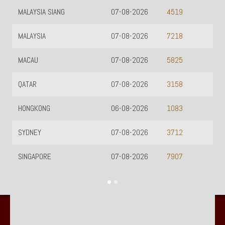
MALAYSIA SIANG
07-08-2026
TO
4519
MALAYSIA
07-08-2026
TO
7218
MACAU
07-08-2026
TO
5825
QATAR
07-08-2026
TO
3158
HONGKONG
06-08-2026
TO
1083
SYDNEY
07-08-2026
TO
3712
SINGAPORE
07-08-2026
7907