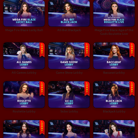
Mega Fire Blaze Lucky Ball
All-Bet Blackjack
Mega Fire Blaze Age of the
Gods Roulette Live
All Games Lobby
Game Show Lobby
Baccarat Lobby
Roulette Lobby
Sicbo Lobby
Blackjack Lobby