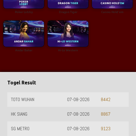
Poker Lobby
Dragon Tiger
Casino Hold'em
Andar Bahar
Hi-Lo Western
Togel Result
TOTO WUHAN
07-08-2026
CA
8442
HK SIANG
07-08-2026
CH
8867
SG METRO
07-08-2026
TA
9123