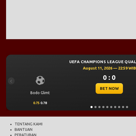
UEFA CHAMPION
August 11,
Previous
B
Saint-Gilloise
Kairat Almaty (n)
0.75
-0.90
0.00
0.82
TENTANG KAMI
BANTUAN
PERATURAN