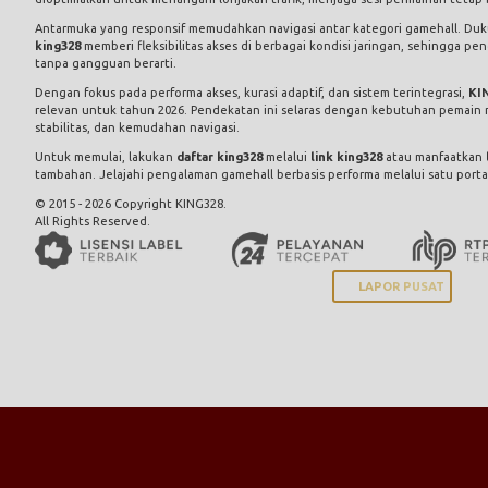
Antarmuka yang responsif memudahkan navigasi antar kategori gamehall. D
king328
memberi fleksibilitas akses di berbagai kondisi jaringan, sehingga p
tanpa gangguan berarti.
Dengan fokus pada performa akses, kurasi adaptif, dan sistem terintegrasi,
KI
relevan untuk tahun 2026. Pendekatan ini selaras dengan kebutuhan pemai
stabilitas, dan kemudahan navigasi.
Untuk memulai, lakukan
daftar king328
melalui
link king328
atau manfaatkan
tambahan. Jelajahi pengalaman gamehall berbasis performa melalui satu porta
© 2015 - 2026 Copyright KING328.
All Rights Reserved.
LAPOR PUSAT