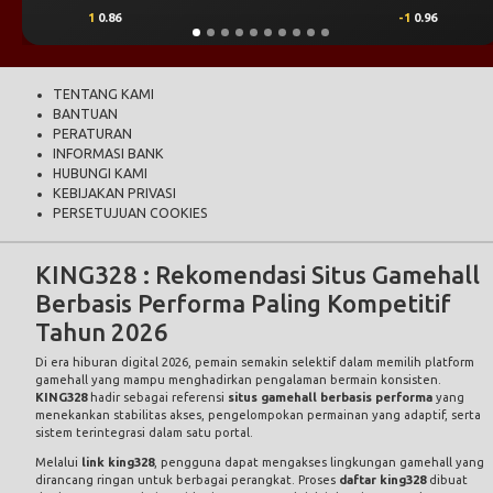
-1
0.96
-0.5
0.95
TENTANG KAMI
BANTUAN
PERATURAN
INFORMASI BANK
HUBUNGI KAMI
KEBIJAKAN PRIVASI
PERSETUJUAN COOKIES
KING328 : Rekomendasi Situs Gamehall
Berbasis Performa Paling Kompetitif
Tahun 2026
Di era hiburan digital 2026, pemain semakin selektif dalam memilih platform
gamehall yang mampu menghadirkan pengalaman bermain konsisten.
KING328
hadir sebagai referensi
situs gamehall berbasis performa
yang
menekankan stabilitas akses, pengelompokan permainan yang adaptif, serta
sistem terintegrasi dalam satu portal.
Melalui
link king328
, pengguna dapat mengakses lingkungan gamehall yang
dirancang ringan untuk berbagai perangkat. Proses
daftar king328
dibuat