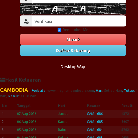
Remember Me
Masuk
Daftar Sekarang
Desktop
Wap
Hasil Keluaran
CAMBODIA
Website:
www.magnumcambodia.com
, Hari:
Setiap Hari
, Tutup:
1
WIB
, Result:
11:50 WIB
No
Tanggal
Hari
Pasaran
Result
1
07 Aug 2026
Jumat
CAM - 686
4372
2
06 Aug 2026
Kamis
CAM - 685
7607
3
05 Aug 2026
Rabu
CAM - 684
5762
4
04 Aug 2026
Selasa
CAM - 683
9633