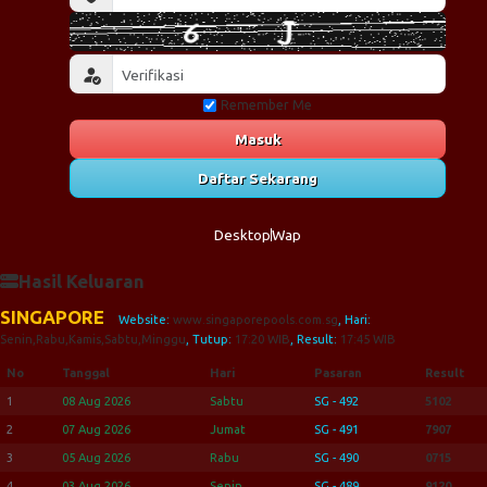
Remember Me
Masuk
Daftar Sekarang
Desktop
Wap
Hasil Keluaran
SINGAPORE
Website:
www.singaporepools.com.sg
, Hari:
Senin,Rabu,Kamis,Sabtu,Minggu
, Tutup:
17:20 WIB
, Result:
17:45 WIB
No
Tanggal
Hari
Pasaran
Result
1
08 Aug 2026
Sabtu
SG - 492
5102
2
07 Aug 2026
Jumat
SG - 491
7907
3
05 Aug 2026
Rabu
SG - 490
0715
4
03 Aug 2026
Senin
SG - 489
9120