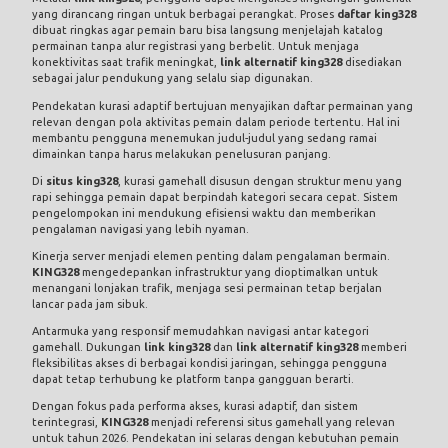
yang dirancang ringan untuk berbagai perangkat. Proses
daftar king328
dibuat ringkas agar pemain baru bisa langsung menjelajah katalog
permainan tanpa alur registrasi yang berbelit. Untuk menjaga
konektivitas saat trafik meningkat,
link alternatif king328
disediakan
sebagai jalur pendukung yang selalu siap digunakan.
Pendekatan kurasi adaptif bertujuan menyajikan daftar permainan yang
relevan dengan pola aktivitas pemain dalam periode tertentu. Hal ini
membantu pengguna menemukan judul-judul yang sedang ramai
dimainkan tanpa harus melakukan penelusuran panjang.
Di
situs king328
, kurasi gamehall disusun dengan struktur menu yang
rapi sehingga pemain dapat berpindah kategori secara cepat. Sistem
pengelompokan ini mendukung efisiensi waktu dan memberikan
pengalaman navigasi yang lebih nyaman.
Kinerja server menjadi elemen penting dalam pengalaman bermain.
KING328
mengedepankan infrastruktur yang dioptimalkan untuk
menangani lonjakan trafik, menjaga sesi permainan tetap berjalan
lancar pada jam sibuk.
Antarmuka yang responsif memudahkan navigasi antar kategori
gamehall. Dukungan
link king328
dan
link alternatif king328
memberi
fleksibilitas akses di berbagai kondisi jaringan, sehingga pengguna
dapat tetap terhubung ke platform tanpa gangguan berarti.
Dengan fokus pada performa akses, kurasi adaptif, dan sistem
terintegrasi,
KING328
menjadi referensi situs gamehall yang relevan
untuk tahun 2026. Pendekatan ini selaras dengan kebutuhan pemain