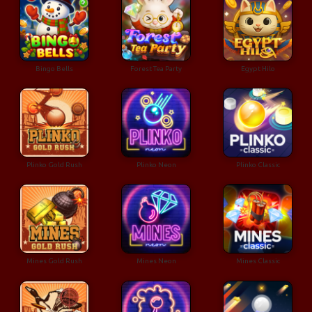
Bingo Bells
Forest Tea Party
Egypt Hilo
Plinko Gold Rush
Plinko Neon
Plinko Classic
Mines Gold Rush
Mines Neon
Mines Classic