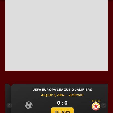
UEFA EUROPA LEAGUE QUALIFIERS
August 6, 2026 — 22:59 WIB
0 : 0
Previous
Next
BET NOW