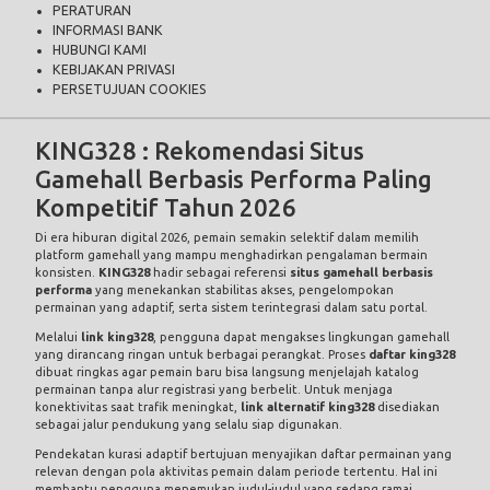
PERATURAN
INFORMASI BANK
HUBUNGI KAMI
KEBIJAKAN PRIVASI
PERSETUJUAN COOKIES
KING328 : Rekomendasi Situs
Gamehall Berbasis Performa Paling
Kompetitif Tahun 2026
Di era hiburan digital 2026, pemain semakin selektif dalam memilih
platform gamehall yang mampu menghadirkan pengalaman bermain
konsisten.
KING328
hadir sebagai referensi
situs gamehall berbasis
performa
yang menekankan stabilitas akses, pengelompokan
permainan yang adaptif, serta sistem terintegrasi dalam satu portal.
Melalui
link king328
, pengguna dapat mengakses lingkungan gamehall
yang dirancang ringan untuk berbagai perangkat. Proses
daftar king328
dibuat ringkas agar pemain baru bisa langsung menjelajah katalog
permainan tanpa alur registrasi yang berbelit. Untuk menjaga
konektivitas saat trafik meningkat,
link alternatif king328
disediakan
sebagai jalur pendukung yang selalu siap digunakan.
Pendekatan kurasi adaptif bertujuan menyajikan daftar permainan yang
relevan dengan pola aktivitas pemain dalam periode tertentu. Hal ini
membantu pengguna menemukan judul-judul yang sedang ramai