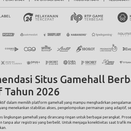
Drop - Plinko
Crazy Pusher
Crazy Hunt
Empire
endasi Situs Gamehall Berb
f Tahun 2026
elektif dalam memilih platform gamehall yang mampu menghadirkan pengalama
yang menekankan stabilitas akses, pengelompokan permainan yang adaptif, ser
s lingkungan gamehall yang dirancang ringan untuk berbagai perangkat. Pros
mey West M
Crazy Hunter
Secret Trea
 tanpa alur registrasi yang berbelit. Untuk menjaga konektivitas saat trafik m
kan.