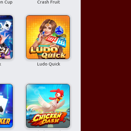
en Cup
Crash Fruit
k
Ludo Quick