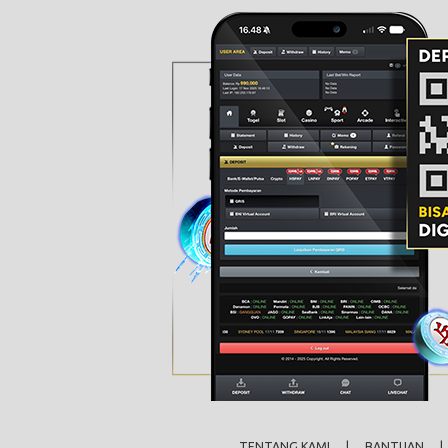
Plinko
Tower
TENTANG KAMI
|
BANTUAN
|