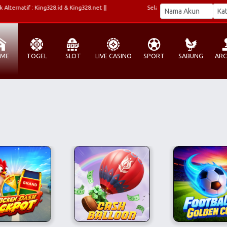
natif : King328.id & King328.net ||
Selamat Datang di KING328 || Link Al
ME
TOGEL
SLOT
LIVE CASINO
SPORT
SABUNG
ARC