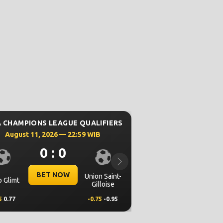
8/8/2026
8/8/2026
al
Super E-Sabong
SPAIN LA LIGA
August 17, 2026 — 02:30 WIB
0 : 0
Next
BET NOW
a Vigo
Osasuna
5
0.76
-0.25
-0.86
us
Mines Gold