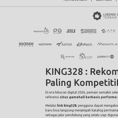
Color Game
Win 
KING328 : Rekom
Paling Kompetiti
Di era hiburan digital 2026, pemain semakin s
referensi
situs gamehall berbasis performa
Melalui
link king328
, pengguna dapat mengakse
Golden Land
Jou
baru bisa langsung menjelajah katalog permainan
sebagai jalur pendukung yang selalu siap diguna