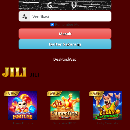
Remember Me
Masuk
Daftar Sekarang
Desktop
Wap
JILI
Jokers Fortune
Super Ace SPEED
Lucky Caramelo