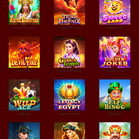
Aztec Priestess
Trial of Phoenix
Sweet Land
Devil Fire
Golden Temple
Golden Joker
Wild Ace
Legacy of Egypt
Elf Bingo