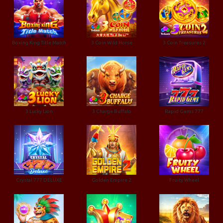
Boxing King Title Match
3 Coin Wild Horse
3 Coin Treasures 2
3 Lucky Lion
3 Charge Buffalo
Rapid Gems 777
Crystal 777 DELUXE
Golden Empire 2
Fruity Wheel