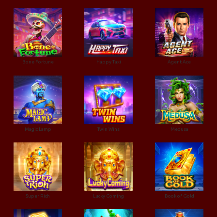
Bone Fortune
Happy Taxi
Agent Ace
Magic Lamp
Twin Wins
Medusa
Super Rich
Lucky Coming
Book of Gold