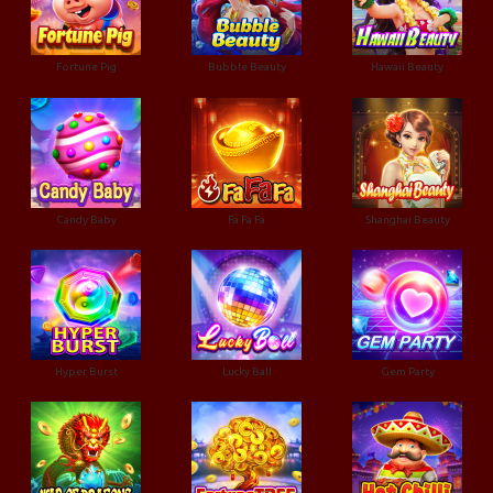
Fortune Pig
Bubble Beauty
Hawaii Beauty
Candy Baby
Fa Fa Fa
Shanghai Beauty
Hyper Burst
Lucky Ball
Gem Party