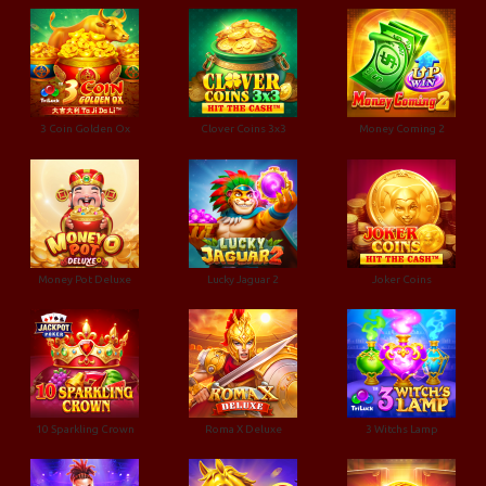
3 Coin Golden Ox
Clover Coins 3x3
Money Coming 2
Money Pot Deluxe
Lucky Jaguar 2
Joker Coins
10 Sparkling Crown
Roma X Deluxe
3 Witchs Lamp