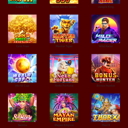
Crazy 777
Seven Seven Seven
Jungle King
Coin Tree
Master Tiger
Wild Racer
World Cup
Neko Fortune
Bonus Hunter
Samba
Mayan Empire
Thor X