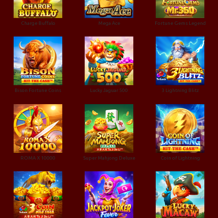
Charge Buffalo
Mega Ace
Fortune Gems Legend
Bison Fortune Coins
Lucky Jaguar 500
3 Lightning Blitz
ROMA X 10000
Super Mahjong Deluxe
Coin of Lightning